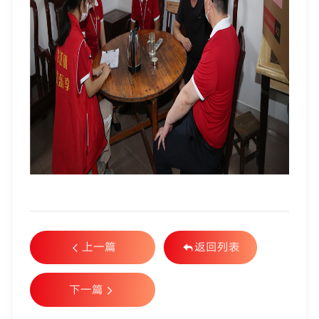
上一篇
返回列表
下一篇