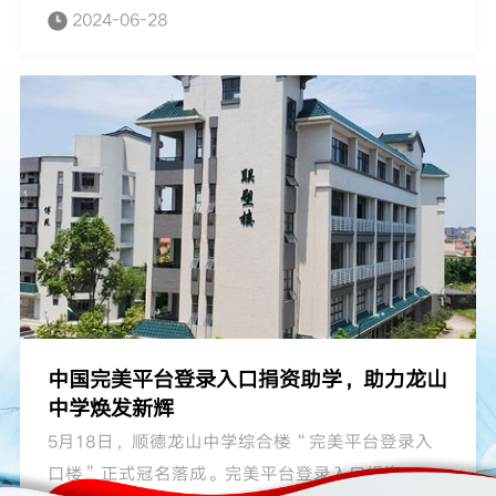
供水保障提升工程，为项目优化供水设施、改善水
2024-06-28
质提供了有力支持。该工程作为“引江济淮”重点
工程和安徽省“让皖北人民喝上放心水”民生计划
的重要项目，总投资达2.6亿元，为改善农村饮水问
题起到了良好的示范作用。
中国完美平台登录入口捐资助学，助力龙山
中学焕发新辉
5月18日，顺德龙山中学综合楼“完美平台登录入
口楼”正式冠名落成。完美平台登录入口捐资1000