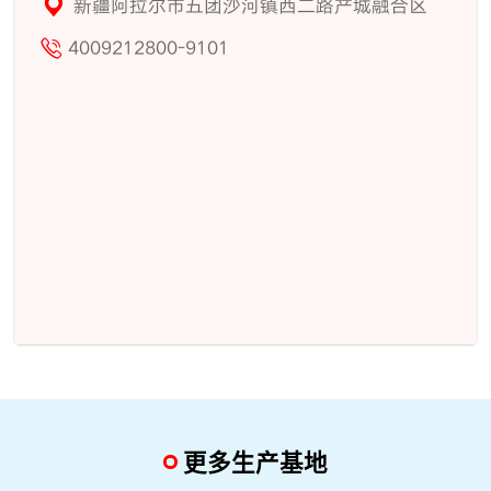
新疆阿拉尔市五团沙河镇西二路产城融合区
4009212800-9101
更多生产基地