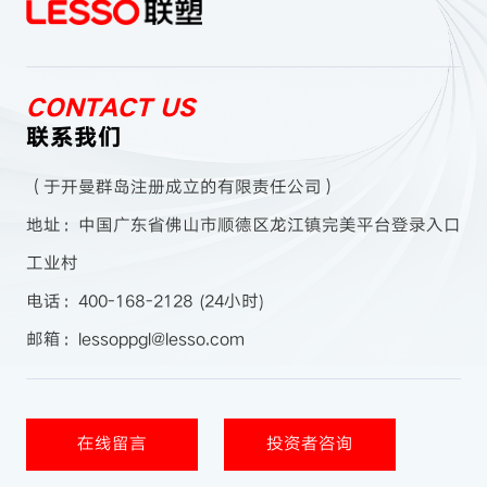
CONTACT US
联系我们
（于开曼群岛注册成立的有限责任公司）
地址：中国广东省佛山市顺德区龙江镇完美平台登录入口
工业村
电话：400-168-2128 (24小时)
邮箱：lessoppgl@lesso.com
在线留言
投资者咨询