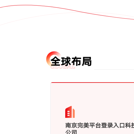
全球布局
GLOBAL
南京完美平台登录入口科
公司