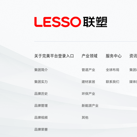
关于完美平台登录入口
产业领域
服务中心
资
集团简介
管道产业
全球布局
集团
集团实力
建材家居
联系我们
媒体
品牌历史
环保产业
品牌管理
新能源产业
品牌视频
其他
品牌荣誉