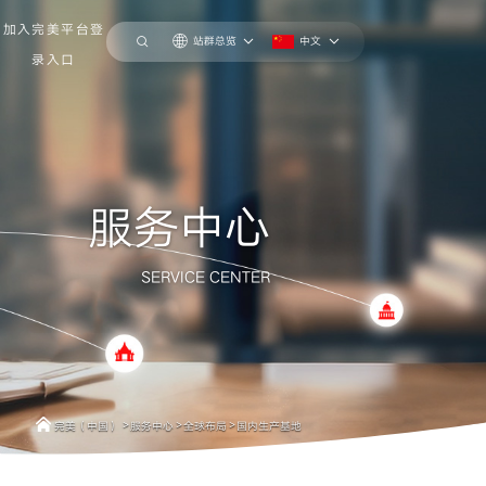
加入完美平台登
站群总览
中文
录入口
服务中心
SERVICE CENTER
>
>
>
完美（中国）
服务中心
全球布局
国内生产基地