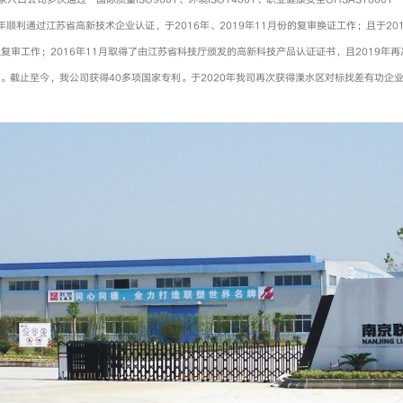
年顺利通过江苏省高新技术企业认证，于2016年、2019年11月份的复审换证工作；且于2
证及复审工作；2016年11月取得了由江苏省科技厅颁发的高新科技产品认证证书，且2019年
。截止至今，我公司获得40多项国家专利。于2020年我司再次获得溧水区对标找差有功企业