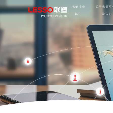
完美（中
关于完美平
国）
录入口
股份代号 : 2128.HK