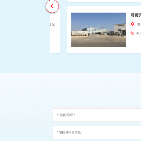
新材料科技有限公司
湖南完美平
镇福州台商投资区松山片区
湖南省长沙
40092128
* 您的称呼：
* 您的具体需求是：