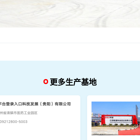
更多生产基地
录入口科技发展（贵阳）有限公司
市医药工业园区
00-5003