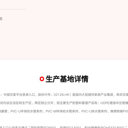
路
生产基地详情
：中国完美平台登录入口，股份代号：02128.HK）是国内大型建材家居产业集团，南京
公司内设生活区和生产区，两区独立分开，现主要生产的塑料管道产品有：HDPE增强中空壁缠
）地暖管、PVC-U环保给水管系列、PVC-M环保给水管系列、PVC-U排水管系列、难燃绝缘P
登录入口公司多次通过“国际质量ISO9001、环境ISO14001、职业健康安全OHSAS180